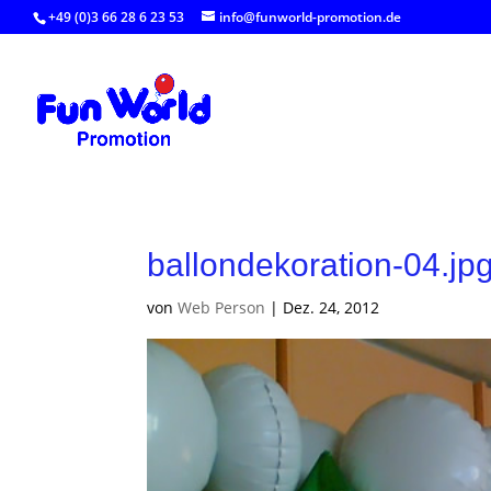
+49 (0)3 66 28 6 23 53
info@funworld-promotion.de
ballondekoration-04.jp
von
Web Person
|
Dez. 24, 2012