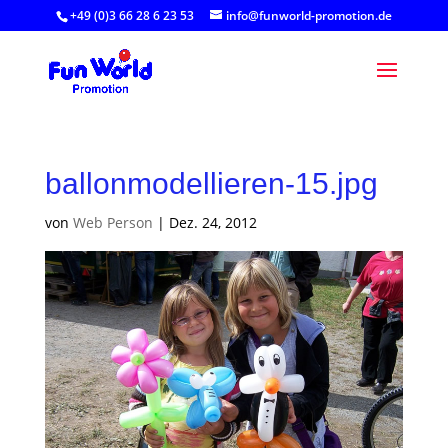
+49 (0)3 66 28 6 23 53
info@funworld-promotion.de
ballonmodellieren-15.jpg
von
Web Person
|
Dez. 24, 2012