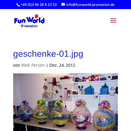
+49 (0)3 66 28 6 23 53
info@funworld-promotion.de
geschenke-01.jpg
von
Web Person
|
Dez. 24, 2012