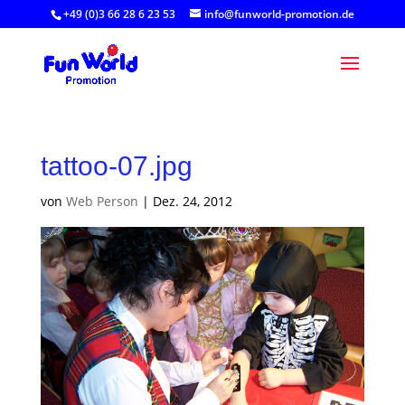
+49 (0)3 66 28 6 23 53
info@funworld-promotion.de
tattoo-07.jpg
von
Web Person
|
Dez. 24, 2012