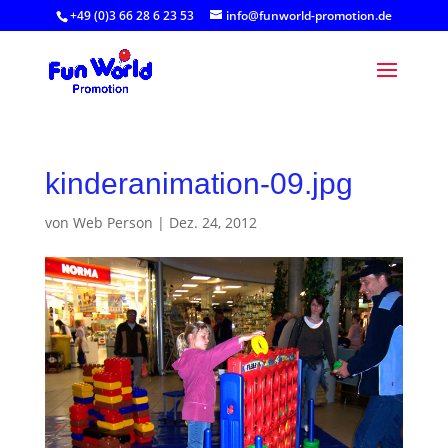
+49 (0)3 66 28 6 23 53
info@funworld-promotion.de
kinderanimation-09.jpg
von
Web Person
|
Dez. 24, 2012